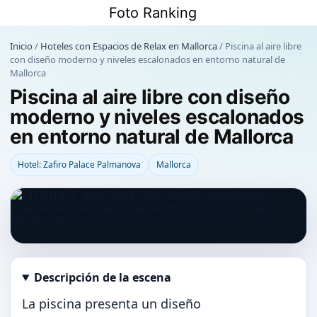
Saltar
Foto Ranking
al
contenido
Inicio
/
Hoteles con Espacios de Relax en Mallorca
/
Piscina al aire libre
con diseño moderno y niveles escalonados en entorno natural de
Mallorca
Piscina al aire libre con diseño
moderno y niveles escalonados
en entorno natural de Mallorca
Hotel: Zafiro Palace Palmanova
Mallorca
Descripción de la escena
Abrir imagen en tamaño completo
La piscina presenta un diseño