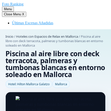
Saltar
Foto Ranking
al
Menu
contenido
Close Menu
X
Últimas Escenas Añadidas
Inicio
/
Hoteles con Espacios de Relax en Mallorca
/
Piscina al aire
libre con deck terracota, palmeras y tumbonas blancas en entorno
soleado en Mallorca
Piscina al aire libre con deck
terracota, palmeras y
tumbonas blancas en entorno
soleado en Mallorca
Hotel: Hilton Mallorca Galatzo
Mallorca