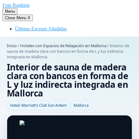
Saltar
Foto Ranking
al
Menu
contenido
Close Menu
X
Últimas Escenas Añadidas
Inicio
/
Hoteles con Espacios de Relajación en Mallorca
/
Interior de
sauna de madera clara con bancos en forma de L y luz indirecta
integrada en Mallorca
Interior de sauna de madera
clara con bancos en forma de
L y luz indirecta integrada en
Mallorca
Hotel: Marriott’s Club Son Antem
Mallorca