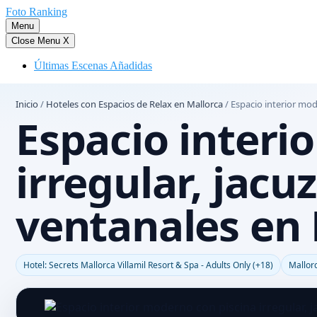
Saltar
Foto Ranking
al
Menu
contenido
Close Menu
X
Últimas Escenas Añadidas
Inicio
/
Hoteles con Espacios de Relax en Mallorca
/
Espacio interior mod
Espacio interi
irregular, jacu
ventanales en 
Hotel: Secrets Mallorca Villamil Resort & Spa - Adults Only (+18)
Mallor