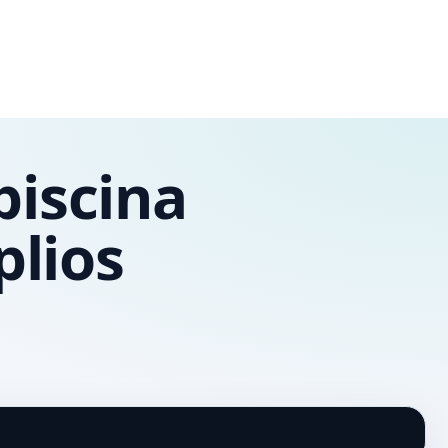
piscina
plios