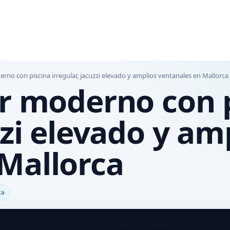
erno con piscina irregular, jacuzzi elevado y amplios ventanales en Mallorca
or moderno con 
zzi elevado y am
Mallorca
ca