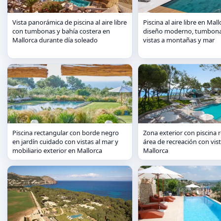
Vista panorámica de piscina al aire libre
Piscina al aire libre en Mal
con tumbonas y bahía costera en
diseño moderno, tumbona
Mallorca durante día soleado
vistas a montañas y mar
Piscina rectangular con borde negro
Zona exterior con piscina 
en jardín cuidado con vistas al mar y
área de recreación con vis
mobiliario exterior en Mallorca
Mallorca