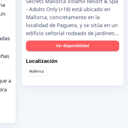
Secrets Mallorca Villamil Resort & Spa
ona
- Adults Only (+18) está ubicado en
 Un
Mallorca, concretamente en la
localidad de Paguera, y se sitúa en un
edificio señorial rodeado de jardines...
ñadas
Ver disponibilidad
eñas
Localización
Mallorca
que a
era