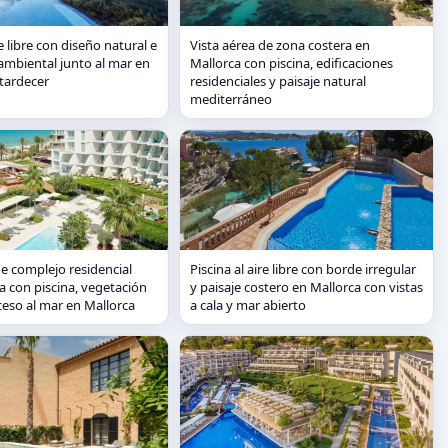
re libre con diseño natural e
Vista aérea de zona costera en
ambiental junto al mar en
Mallorca con piscina, edificaciones
atardecer
residenciales y paisaje natural
mediterráneo
de complejo residencial
Piscina al aire libre con borde irregular
ya con piscina, vegetación
y paisaje costero en Mallorca con vistas
cceso al mar en Mallorca
a cala y mar abierto