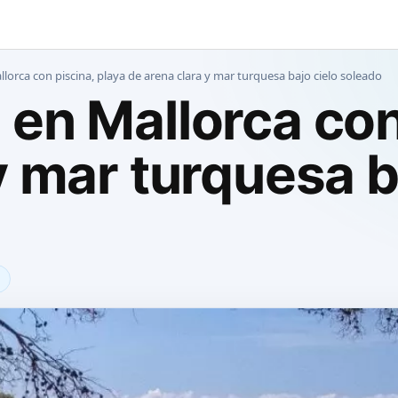
lorca con piscina, playa de arena clara y mar turquesa bajo cielo soleado
en Mallorca con
y mar turquesa b
a