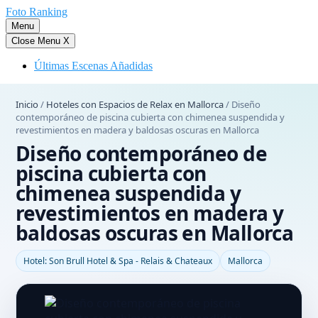
Saltar
Foto Ranking
al
Menu
contenido
Close Menu
X
Últimas Escenas Añadidas
Inicio
/
Hoteles con Espacios de Relax en Mallorca
/
Diseño
contemporáneo de piscina cubierta con chimenea suspendida y
revestimientos en madera y baldosas oscuras en Mallorca
Diseño contemporáneo de
piscina cubierta con
chimenea suspendida y
revestimientos en madera y
baldosas oscuras en Mallorca
Hotel: Son Brull Hotel & Spa - Relais & Chateaux
Mallorca