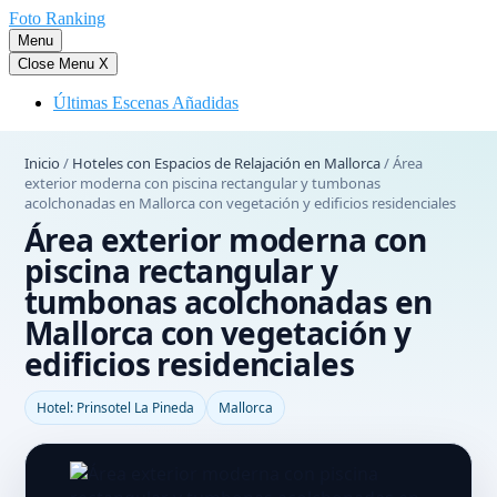
Saltar
Foto Ranking
al
Menu
contenido
Close Menu
X
Últimas Escenas Añadidas
Inicio
/
Hoteles con Espacios de Relajación en Mallorca
/
Área
exterior moderna con piscina rectangular y tumbonas
acolchonadas en Mallorca con vegetación y edificios residenciales
Área exterior moderna con
piscina rectangular y
tumbonas acolchonadas en
Mallorca con vegetación y
edificios residenciales
Hotel: Prinsotel La Pineda
Mallorca