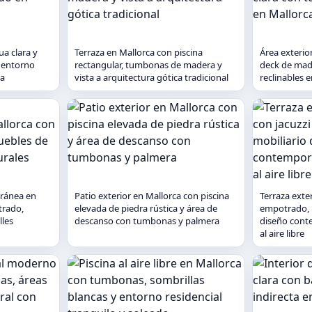
ua clara y
Terraza en Mallorca con piscina
Área exterio
n entorno
rectangular, tumbonas de madera y
deck de mad
ca
vista a arquitectura gótica tradicional
reclinables 
oránea en
Patio exterior en Mallorca con piscina
Terraza exter
trado,
elevada de piedra rústica y área de
empotrado, 
lles
descanso con tumbonas y palmera
diseño cont
al aire libre