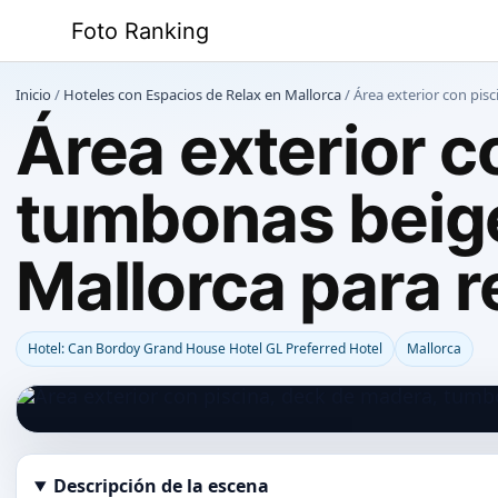
Saltar
Foto Ranking
al
contenido
Inicio
/
Hoteles con Espacios de Relax en Mallorca
/
Área exterior con pis
Área exterior c
tumbonas beige
Mallorca para r
Hotel: Can Bordoy Grand House Hotel GL Preferred Hotel
Mallorca
Descripción de la escena
Abrir imagen en tamaño completo