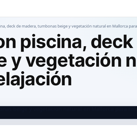
cina, deck de madera, tumbonas beige y vegetación natural en Mallorca para 
on piscina, dec
 y vegetación n
elajación