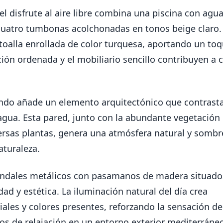
l disfrute al aire libre combina una piscina con agu
 cuatro tumbonas acolchonadas en tonos beige claro.
oalla enrollada de color turquesa, aportando un to
ión ordenada y el mobiliario sencillo contribuyen a c
fondo añade un elemento arquitectónico que contrast
l agua. Esta pared, junto con la abundante vegetación
versas plantas, genera una atmósfera natural y somb
aturaleza.
barandales metálicos con pasamanos de madera situado
d y estética. La iluminación natural del día crea
ales y colores presentes, reforzando la sensación d
os de relajación en un entorno exterior mediterráne