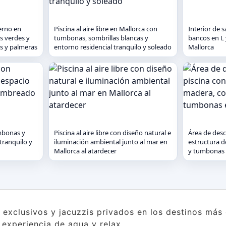
erno en
Piscina al aire libre en Mallorca con
Interior de 
as verdes y
tumbonas, sombrillas blancas y
bancos en L y
as y palmeras
entorno residencial tranquilo y soleado
Mallorca
umbonas y
Piscina al aire libre con diseño natural e
Área de desc
tranquilo y
iluminación ambiental junto al mar en
estructura d
Mallorca al atardecer
y tumbonas 
s exclusivos y jacuzzis privados en los destinos má
a experiencia de agua y relax.