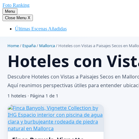
Saltar
Foto Ranking
al
Menu
contenido
Close Menu
X
Últimas Escenas Añadidas
Home
/
España
/
Mallorca
/
Hoteles con Vistas a Paisajes Secos en Mall
Hoteles con Vist
Descubre Hoteles con Vistas a Paisajes Secos en Mallorc
Aquí reunimos perspectivas útiles para entender ubicació
1 hoteles · Página 1 de 1