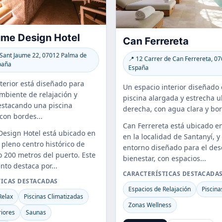
ume Design Hotel
Can Ferrereta
 Sant Jaume 22, 07012 Palma de
📍 12 Carrer de Can Ferrereta, 07
paña
España
nterior está diseñado para
Un espacio interior diseñado
mbiente de relajación y
piscina alargada y estrecha u
estacando una piscina
derecha, con agua clara y bor
con bordes...
Can Ferrereta está ubicado e
Design Hotel está ubicado en
en la localidad de Santanyí, y
 pleno centro histórico de
entorno diseñado para el des
o 200 metros del puerto. Este
bienestar, con espacios...
nto destaca por...
CARACTERÍSTICAS DESTACADA
TICAS DESTACADAS
Espacios de Relajación
Piscina
Relax
Piscinas Climatizadas
Zonas Wellness
riores
Saunas