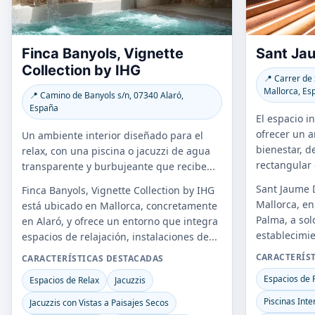
Finca Banyols, Vignette
Sant Ja
Collection by IHG
📍 Carrer de
Mallorca, Es
📍 Camino de Banyols s/n, 07340 Alaró,
España
El espacio i
ofrecer un a
Un ambiente interior diseñado para el
bienestar, d
relax, con una piscina o jacuzzi de agua
rectangular 
transparente y burbujeante que recibe...
Sant Jaume 
Finca Banyols, Vignette Collection by IHG
Mallorca, en
está ubicado en Mallorca, concretamente
Palma, a sol
en Alaró, y ofrece un entorno que integra
establecimie
espacios de relajación, instalaciones de...
CARACTERÍS
CARACTERÍSTICAS DESTACADAS
Espacios de 
Espacios de Relax
Jacuzzis
Piscinas Inte
Jacuzzis con Vistas a Paisajes Secos