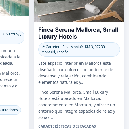
Finca Serena Mallorca, Small
650 Santanyí,
Luxury Hotels
📍 Carretera Pina-Montuïri KM 3, 07230
 con una
Montuiri, España
bicada a la
Este espacio interior en Mallorca está
deada...
diseñado para ofrecer un ambiente de
n Mallorca,
descanso y relajación, combinando
 ofrece un
elementos naturales y...
canso y el
Finca Serena Mallorca, Small Luxury
Hotels está ubicado en Mallorca,
S
concretamente en Montuiri, y ofrece un
s Interiores
entorno que integra espacios de relax y
zonas...
CARACTERÍSTICAS DESTACADAS