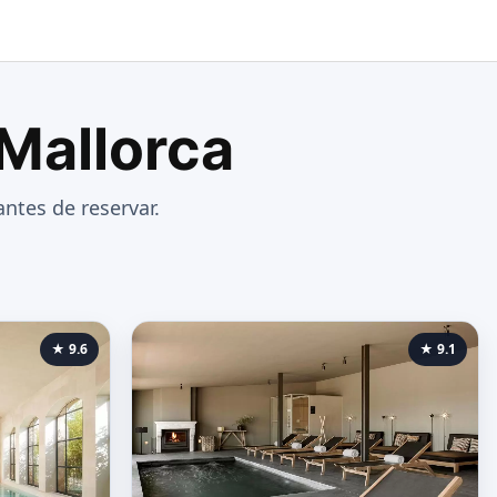
 Mallorca
ntes de reservar.
★ 9.6
★ 9.1