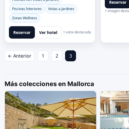
Reservar
Piscinas Interiores
Vistas a Jardines
1 imagen dest
Zonas Wellness
Reservar
Ver hotel
1 vista destacada
← Anterior
1
2
3
Más colecciones en Mallorca