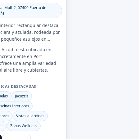
al Moll, 2, 07400 Puerto de
aña
interior rectangular destaca
clara y azulada, rodeada por
pequeños azulejos en...
e Alcudia está ubicado en
oncretamente en Port
 ofrece una amplia variedad
l aire libre y cubiertas,
TICAS DESTACADAS
Relax
Jacuzzis
iscinas Interiores
riores
Vistas a Jardines
as
Zonas Wellness