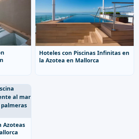
on
Hoteles con Piscinas Infinitas en
en
la Azotea en Mallorca
n Azoteas
allorca