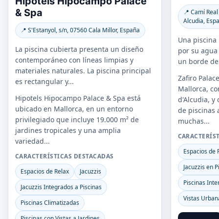
Hipotels Hipocampo Palace
& Spa
📍 Camí Real 
Alcudia, Esp
📍 S'Estanyol, s/n, 07560 Cala Millor, España
Una piscina 
La piscina cubierta presenta un diseño
por su agua 
contemporáneo con líneas limpias y
un borde de 
materiales naturales. La piscina principal
Zafiro Palac
es rectangular y...
Mallorca, c
Hipotels Hipocampo Palace & Spa está
d'Alcudia, y
ubicado en Mallorca, en un entorno
de piscinas a
privilegiado que incluye 19.000 m² de
muchas...
jardines tropicales y una amplia
CARACTERÍS
variedad...
Espacios de 
CARACTERÍSTICAS DESTACADAS
Jacuzzis en P
Espacios de Relax
Jacuzzis
Piscinas Inte
Jacuzzis Integrados a Piscinas
Vistas Urban
Piscinas Climatizadas
Piscinas con Vistas a Jardines