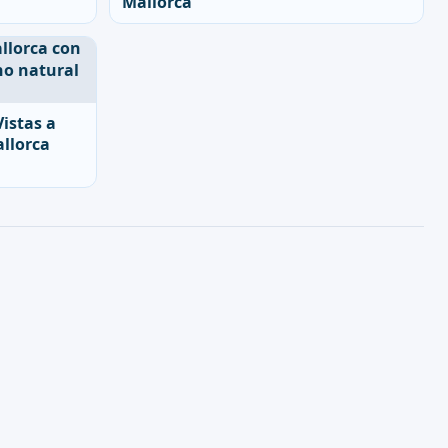
Mallorca
Vistas a
llorca