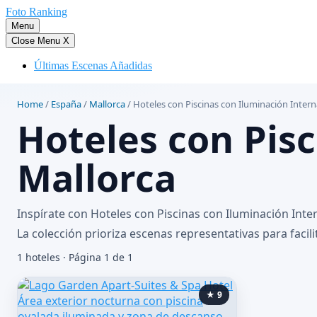
Saltar
Foto Ranking
al
Menu
contenido
Close Menu
X
Últimas Escenas Añadidas
Home
/
España
/
Mallorca
/
Hoteles con Piscinas con Iluminación Intern
Hoteles con Pis
Mallorca
Inspírate con Hoteles con Piscinas con Iluminación Int
La colección prioriza escenas representativas para facili
1 hoteles · Página 1 de 1
★ 9