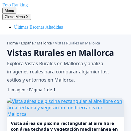
Saltar
Foto Ranking
al
Menu
contenido
Close Menu
X
Últimas Escenas Añadidas
Home
/
España
/
Mallorca
/
Vistas Rurales en Mallorca
Vistas Rurales en Mallorca
Explora Vistas Rurales en Mallorca y analiza
imágenes reales para comparar alojamientos,
estilos y entornos en Mallorca.
1 imagen · Página 1 de 1
Vista aérea de piscina rectangular al aire libre
con área techada y vegetación mediterránea en