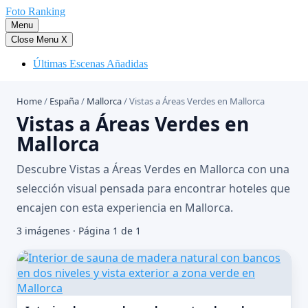
Saltar
Foto Ranking
al
Menu
contenido
Close Menu
X
Últimas Escenas Añadidas
Home
/
España
/
Mallorca
/
Vistas a Áreas Verdes en Mallorca
Vistas a Áreas Verdes en
Mallorca
Descubre Vistas a Áreas Verdes en Mallorca con una
selección visual pensada para encontrar hoteles que
encajen con esta experiencia en Mallorca.
3 imágenes · Página 1 de 1