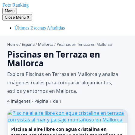
Saltar
Foto Ranking
al
Menu
contenido
Close Menu
X
Últimas Escenas Añadidas
Home
/
España
/
Mallorca
/
Piscinas en Terraza en Mallorca
Piscinas en Terraza en
Mallorca
Explora Piscinas en Terraza en Mallorca y analiza
imágenes reales para comparar alojamientos,
estilos y entornos en Mallorca.
4 imágenes · Página 1 de 1
Piscina al aire libre con agua cristalina en