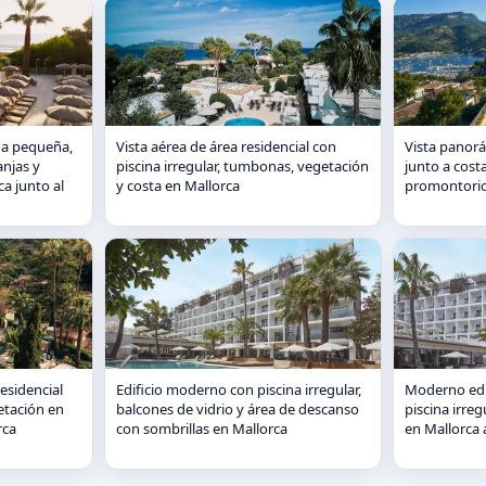
ina pequeña,
Vista aérea de área residencial con
Vista panorá
njas y
piscina irregular, tumbonas, vegetación
junto a cost
ca junto al
y costa en Mallorca
promontorio
esidencial
Edificio moderno con piscina irregular,
Moderno edif
getación en
balcones de vidrio y área de descanso
piscina irre
rca
con sombrillas en Mallorca
en Mallorca a