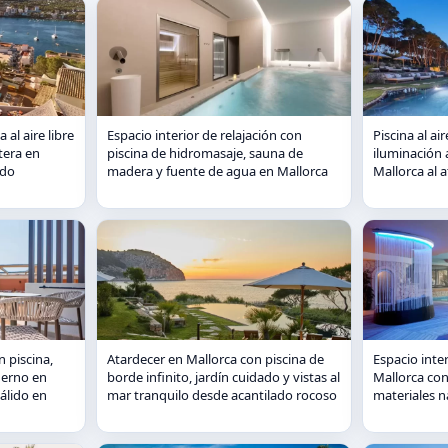
 al aire libre
Espacio interior de relajación con
Piscina al ai
tera en
piscina de hidromasaje, sauna de
iluminación 
ado
madera y fuente de agua en Mallorca
Mallorca al 
n piscina,
Atardecer en Mallorca con piscina de
Espacio inter
derno en
borde infinito, jardín cuidado y vistas al
Mallorca co
álido en
mar tranquilo desde acantilado rocoso
materiales n