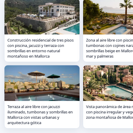
Construcción residencial de tres pisos
Zona al aire libre con pisc
con piscina, jacuzzi y terraza con
tumbonas con cojines nara
sombrillas en entorno natural
sombrillas beige en Mallor
montañoso en Mallorca
mar y palmeras
Terraza al aire libre con jacuzzi
Vista panorámica de área r
iluminado, tumbonas y sombrillas en
con piscina irregular y ve
Mallorca con vistas urbanas y
zona montañosa de Mallo
arquitectura gótica