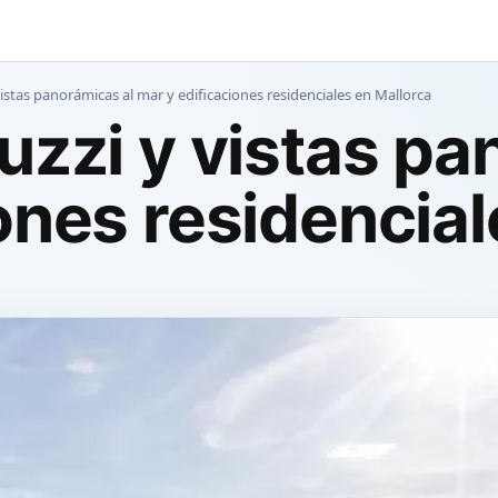
vistas panorámicas al mar y edificaciones residenciales en Mallorca
uzzi y vistas pa
ones residencial