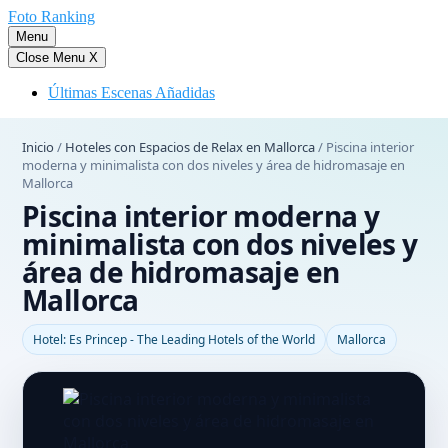
Saltar
Foto Ranking
al
Menu
contenido
Close Menu
X
Últimas Escenas Añadidas
Inicio
/
Hoteles con Espacios de Relax en Mallorca
/
Piscina interior
moderna y minimalista con dos niveles y área de hidromasaje en
Mallorca
Piscina interior moderna y
minimalista con dos niveles y
área de hidromasaje en
Mallorca
Hotel: Es Princep - The Leading Hotels of the World
Mallorca