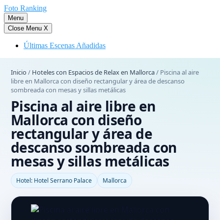
Saltar
Foto Ranking
al
Menu
contenido
Close Menu
X
Últimas Escenas Añadidas
Inicio
/
Hoteles con Espacios de Relax en Mallorca
/
Piscina al aire
libre en Mallorca con diseño rectangular y área de descanso
sombreada con mesas y sillas metálicas
Piscina al aire libre en
Mallorca con diseño
rectangular y área de
descanso sombreada con
mesas y sillas metálicas
Hotel: Hotel Serrano Palace
Mallorca