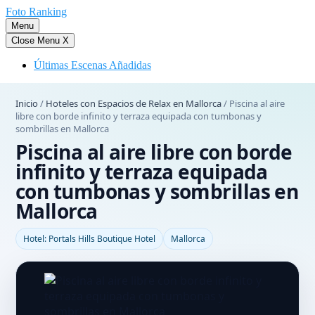
Saltar
Foto Ranking
al
Menu
contenido
Close Menu
X
Últimas Escenas Añadidas
Inicio
/
Hoteles con Espacios de Relax en Mallorca
/
Piscina al aire
libre con borde infinito y terraza equipada con tumbonas y
sombrillas en Mallorca
Piscina al aire libre con borde
infinito y terraza equipada
con tumbonas y sombrillas en
Mallorca
Hotel: Portals Hills Boutique Hotel
Mallorca