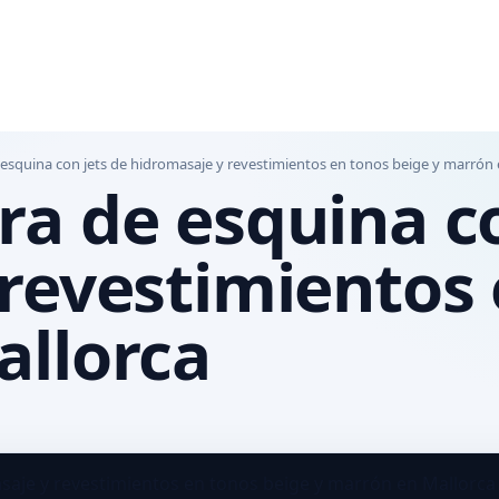
esquina con jets de hidromasaje y revestimientos en tonos beige y marrón 
a de esquina co
revestimientos 
allorca