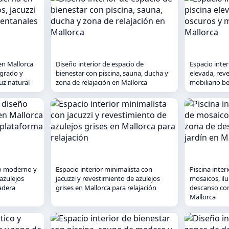
en Mallorca
Diseño interior de espacio de
Espacio inte
egrado y
bienestar con piscina, sauna, ducha y
elevada, rev
uz natural
zona de relajación en Mallorca
mobiliario b
ño moderno y
Espacio interior minimalista con
Piscina inte
azulejos
jacuzzi y revestimiento de azulejos
mosaicos, il
adera
grises en Mallorca para relajación
descanso con 
Mallorca