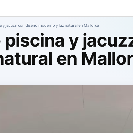
na y jacuzzi con diseño moderno y luz natural en Mallorca
e piscina y jacuz
atural en Mallo