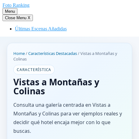
Saltar
Foto Ranking
al
Menu
contenido
Close Menu
X
Últimas Escenas Añadidas
Home
/
Características Destacadas
/
Vistas a Montañas y
Colinas
CARACTERÍSTICA
Vistas a Montañas y
Colinas
Consulta una galería centrada en Vistas a
Montañas y Colinas para ver ejemplos reales y
decidir qué hotel encaja mejor con lo que
buscas.