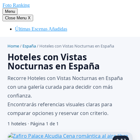
Saltar
Foto Ranking
al
Menu
contenido
Close Menu
X
Últimas Escenas Añadidas
Home
/
España
/
Hoteles con Vistas Nocturnas en España
Hoteles con Vistas
Nocturnas en España
Recorre Hoteles con Vistas Nocturnas en España
con una galería curada para decidir con más
confianza.
Encontrarás referencias visuales claras para
comparar opciones y reservar con criterio.
1 hoteles · Página 1 de 1