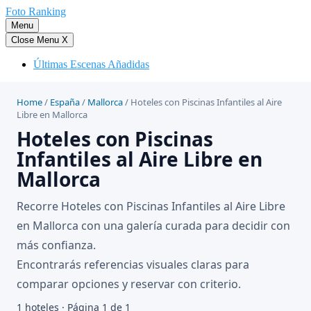
Saltar
Foto Ranking
al
Menu
contenido
Close Menu
X
Últimas Escenas Añadidas
Home
/
España
/
Mallorca
/
Hoteles con Piscinas Infantiles al Aire
Libre en Mallorca
Hoteles con Piscinas
Infantiles al Aire Libre en
Mallorca
Recorre Hoteles con Piscinas Infantiles al Aire Libre
en Mallorca con una galería curada para decidir con
más confianza.
Encontrarás referencias visuales claras para
comparar opciones y reservar con criterio.
1 hoteles · Página 1 de 1