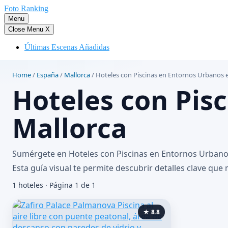
Saltar
Foto Ranking
al
Menu
contenido
Close Menu
X
Últimas Escenas Añadidas
Home
/
España
/
Mallorca
/
Hoteles con Piscinas en Entornos Urbanos 
Hoteles con Pis
Mallorca
Sumérgete en Hoteles con Piscinas en Entornos Urbanos
Esta guía visual te permite descubrir detalles clave que
1 hoteles · Página 1 de 1
★ 8.8