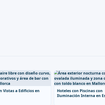
n Vistas a Edificios en
Hoteles con Piscinas con
Iluminación Interna en 