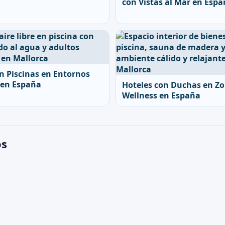
con Vistas al Mar en Esp
n Piscinas en Entornos
 en España
Hoteles con Duchas en Z
Wellness en España
os