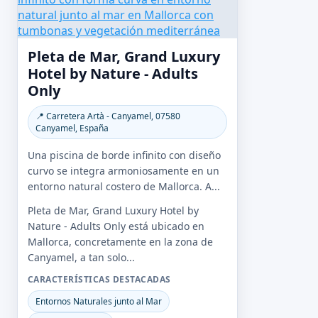
Pleta de Mar, Grand Luxury
Hotel by Nature - Adults
Only
📍 Carretera Artà - Canyamel, 07580
Canyamel, España
Una piscina de borde infinito con diseño
curvo se integra armoniosamente en un
entorno natural costero de Mallorca. A...
Pleta de Mar, Grand Luxury Hotel by
Nature - Adults Only está ubicado en
Mallorca, concretamente en la zona de
Canyamel, a tan solo...
CARACTERÍSTICAS DESTACADAS
Entornos Naturales junto al Mar