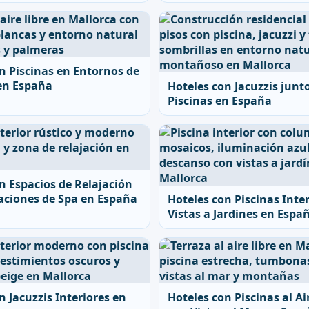
n Piscinas en Entornos de
en España
Hoteles con Jacuzzis junt
Piscinas en España
n Espacios de Relajación
aciones de Spa en España
Hoteles con Piscinas Inte
Vistas a Jardines en Espa
n Jacuzzis Interiores en
Hoteles con Piscinas al Ai