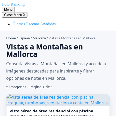
Saltar
Foto Ranking
al
Menu
contenido
Close Menu
X
Últimas Escenas Añadidas
Home
/
España
/
Mallorca
/
Vistas a Montañas en Mallorca
Vistas a Montañas en
Mallorca
Consulta Vistas a Montañas en Mallorca y accede a
imágenes destacadas para inspirarte y filtrar
opciones de hotel en Mallorca.
5 imágenes · Página 1 de 1
Vista aérea de área residencial con piscina