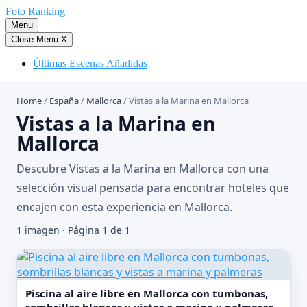
Saltar
Foto Ranking
al
Menu
contenido
Close Menu
X
Últimas Escenas Añadidas
Home
/
España
/
Mallorca
/
Vistas a la Marina en Mallorca
Vistas a la Marina en
Mallorca
Descubre Vistas a la Marina en Mallorca con una
selección visual pensada para encontrar hoteles que
encajen con esta experiencia en Mallorca.
1 imagen · Página 1 de 1
Piscina al aire libre en Mallorca con tumbonas,