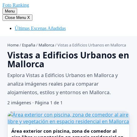
Saltar
Foto Ranking
al
Menu
contenido
Close Menu
X
Últimas Escenas Añadidas
Home
/
España
/
Mallorca
/
Vistas a Edificios Urbanos en Mallorca
Vistas a Edificios Urbanos en
Mallorca
Explora Vistas a Edificios Urbanos en Mallorca y
analiza imágenes reales para comparar
alojamientos, estilos y entornos en Mallorca.
2 imágenes · Página 1 de 1
Área exterior con piscina, zona de comedor al