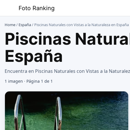
Saltar
Foto Ranking
al
contenido
Home
/
España
/
Piscinas Naturales con Vistas a la Naturaleza en España
Piscinas Natura
España
Encuentra en Piscinas Naturales con Vistas a la Naturalez
1 imagen · Página 1 de 1