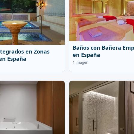
Baños con Bañera Emp
tegrados en Zonas
en España
en España
1 imagen