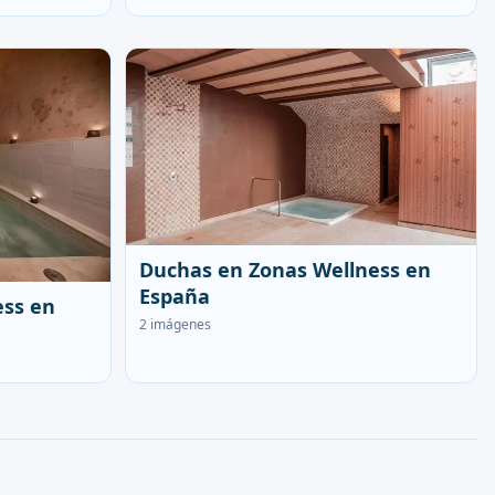
Duchas en Zonas Wellness en
España
ess en
2 imágenes