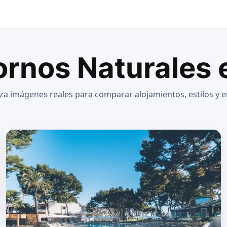
ornos Naturales
iza imágenes reales para comparar alojamientos, estilos y 