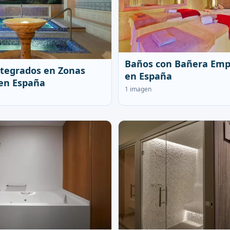
Baños con Bañera Emp
tegrados en Zonas
en España
en España
1 imagen