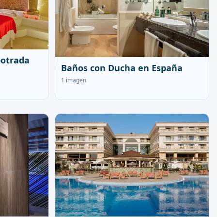
otrada
Baños con Ducha en España
1 imagen