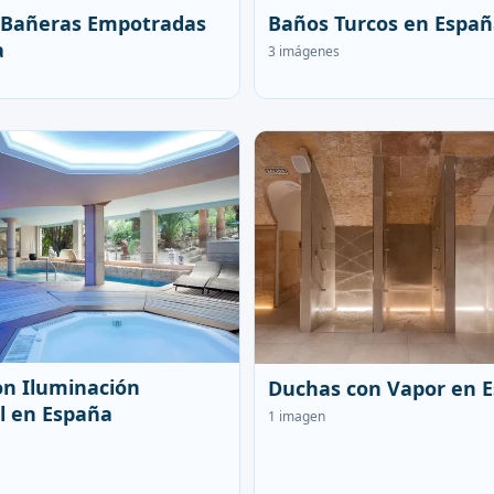
 Bañeras Empotradas
Baños Turcos en Espa
a
3 imágenes
n Iluminación
Duchas con Vapor en 
l en España
1 imagen