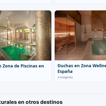
Duchas en Zona Welln
 Zona de Piscinas en
España
3 imágenes
urales en otros destinos