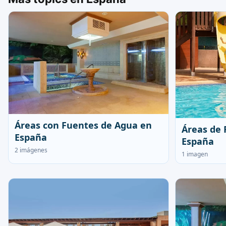
Áreas con Fuentes de Agua en
Áreas de 
España
España
2 imágenes
1 imagen