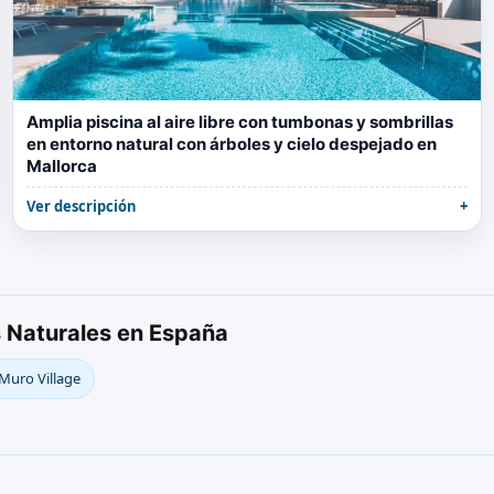
Amplia piscina al aire libre con tumbonas y sombrillas
en entorno natural con árboles y cielo despejado en
Mallorca
Ver descripción
s Naturales en España
 Muro Village