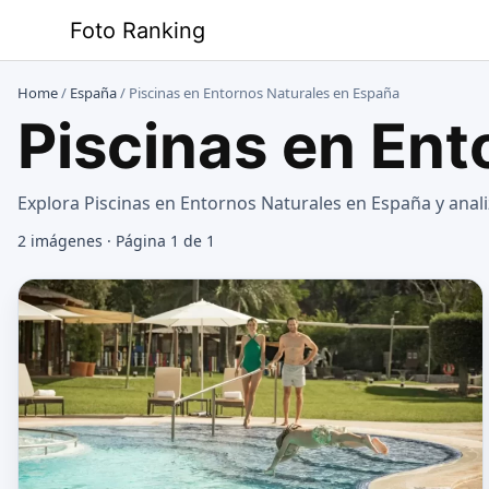
Saltar
Foto Ranking
al
contenido
Home
/
España
/
Piscinas en Entornos Naturales en España
Piscinas en Ent
Explora Piscinas en Entornos Naturales en España y anal
2 imágenes · Página 1 de 1