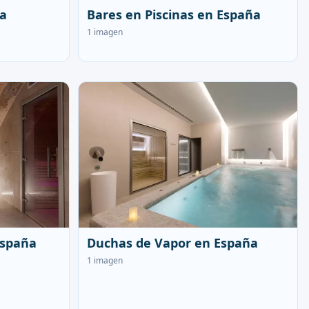
ña
Bares en Piscinas en España
1 imagen
España
Duchas de Vapor en España
1 imagen