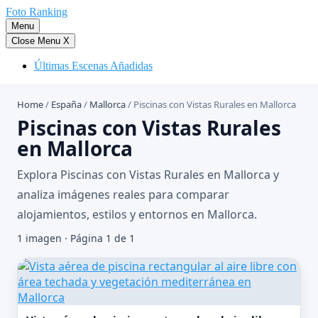
Saltar
Foto Ranking
al
Menu
contenido
Close Menu
X
Últimas Escenas Añadidas
Home
/
España
/
Mallorca
/
Piscinas con Vistas Rurales en Mallorca
Piscinas con Vistas Rurales
en Mallorca
Explora Piscinas con Vistas Rurales en Mallorca y
analiza imágenes reales para comparar
alojamientos, estilos y entornos en Mallorca.
1 imagen · Página 1 de 1