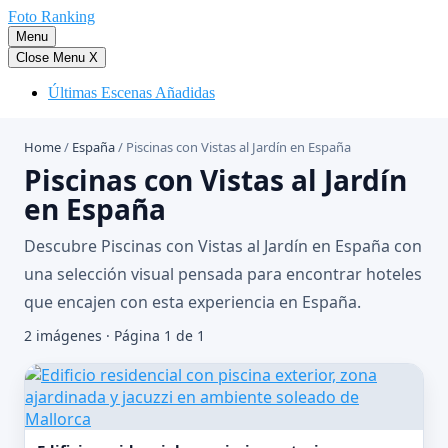
Saltar
Foto Ranking
al
Menu
contenido
Close Menu
X
Últimas Escenas Añadidas
Home
/
España
/
Piscinas con Vistas al Jardín en España
Piscinas con Vistas al Jardín
en España
Descubre Piscinas con Vistas al Jardín en España con
una selección visual pensada para encontrar hoteles
que encajen con esta experiencia en España.
2 imágenes · Página 1 de 1