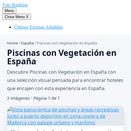
Saltar
Foto Ranking
al
Menu
contenido
Close Menu
X
Últimas Escenas Añadidas
Home
/
España
/
Piscinas con Vegetación en España
Piscinas con Vegetación en
España
Descubre Piscinas con Vegetación en España con
una selección visual pensada para encontrar hoteles
que encajen con esta experiencia en España.
2 imágenes · Página 1 de 1