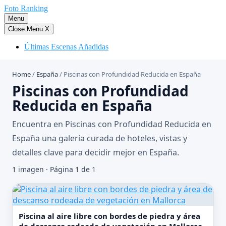
Saltar
Foto Ranking
al
Menu
contenido
Close Menu
X
Últimas Escenas Añadidas
Home
/
España
/
Piscinas con Profundidad Reducida en España
Piscinas con Profundidad
Reducida en España
Encuentra en Piscinas con Profundidad Reducida en
España una galería curada de hoteles, vistas y
detalles clave para decidir mejor en España.
1 imagen · Página 1 de 1
Piscina al aire libre con bordes de piedra y área