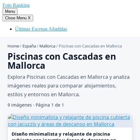
Saltar
Foto Ranking
al
Menu
contenido
Close Menu
X
Últimas Escenas Añadidas
Home
/
España
/
Mallorca
/
Piscinas con Cascadas en Mallorca
Piscinas con Cascadas en
Mallorca
Explora Piscinas con Cascadas en Mallorca y analiza
imágenes reales para comparar alojamientos,
estilos y entornos en Mallorca.
9 imágenes · Página 1 de 1
Diseño minimalista y relajante de piscina