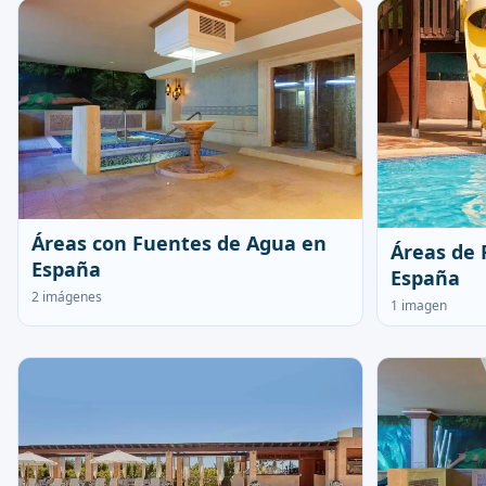
Áreas con Fuentes de Agua en
Áreas de 
España
España
2 imágenes
1 imagen