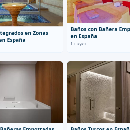
Baños con Bañera Emp
tegrados en Zonas
en España
en España
1 imagen
 Bañeras Empotradas
Baños Turcos en Espa