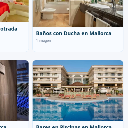
otrada
Baños con Ducha en Mallorca
1 imagen
rca
Bares en Piscinas en Mallorca