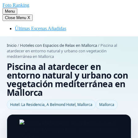
Saltar
Foto Ranking
al
Menu
contenido
Close Menu
X
Últimas Escenas Añadidas
Inicio
/
Hoteles con Espacios de Relax en Mallorca
/
Piscina al
atardecer en entorno natural y urbano con vegetación
mediterránea en Mallorca
Piscina al atardecer en
entorno natural y urbano con
vegetación mediterránea en
Mallorca
Hotel: La Residencia, A Belmond Hotel, Mallorca
Mallorca