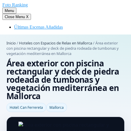
Saltar
Foto Ranking
al
Menu
contenido
Close Menu
X
Últimas Escenas Añadidas
Inicio
/
Hoteles con Espacios de Relax en Mallorca
/
Área exterior
con piscina rectangular y deck de piedra rodeada de tumbonas y
vegetación mediterránea en Mallorca
Área exterior con piscina
rectangular y deck de piedra
rodeada de tumbonas y
vegetación mediterránea en
Mallorca
Hotel: Can Ferrereta
Mallorca