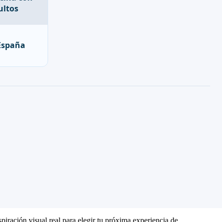
España
piración visual real para elegir tu próxima experiencia de