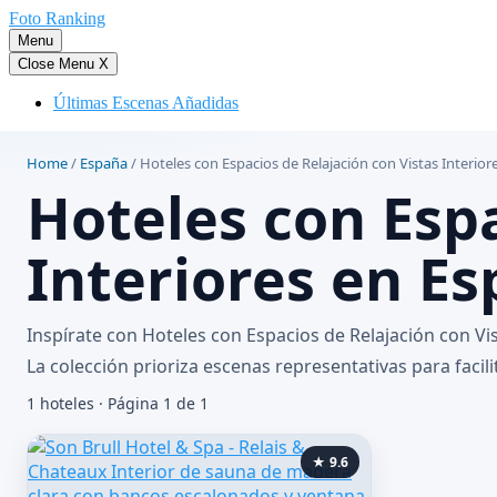
Saltar
Foto Ranking
al
Menu
contenido
Close Menu
X
Últimas Escenas Añadidas
Home
/
España
/
Hoteles con Espacios de Relajación con Vistas Interio
Hoteles con Espa
Interiores en E
Inspírate con Hoteles con Espacios de Relajación con V
La colección prioriza escenas representativas para facili
1 hoteles · Página 1 de 1
★ 9.6