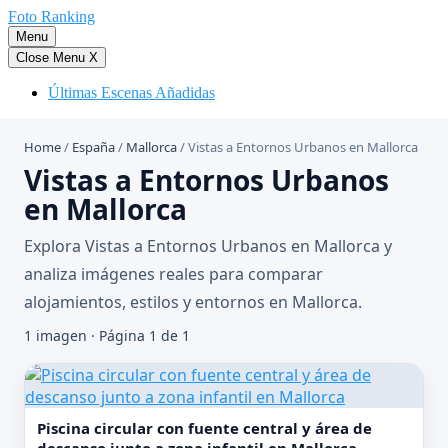
Saltar
Foto Ranking
al
Menu
contenido
Close Menu
X
Últimas Escenas Añadidas
Home
/
España
/
Mallorca
/
Vistas a Entornos Urbanos en Mallorca
Vistas a Entornos Urbanos
en Mallorca
Explora Vistas a Entornos Urbanos en Mallorca y
analiza imágenes reales para comparar
alojamientos, estilos y entornos en Mallorca.
1 imagen · Página 1 de 1
Piscina circular con fuente central y área de