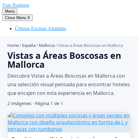
Saltar
Foto Ranking
al
Menu
contenido
Close Menu
X
Últimas Escenas Añadidas
Home
/
España
/
Mallorca
/
Vistas a Áreas Boscosas en Mallorca
Vistas a Áreas Boscosas en
Mallorca
Descubre Vistas a Áreas Boscosas en Mallorca con
una selección visual pensada para encontrar hoteles
que encajen con esta experiencia en Mallorca.
2 imágenes · Página 1 de 1