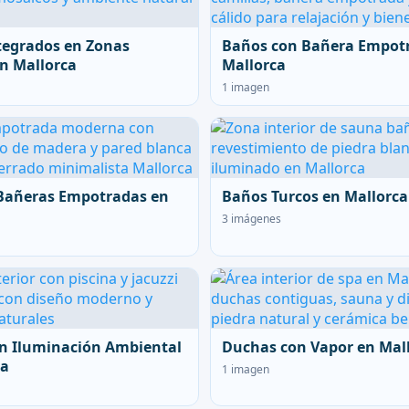
tegrados en Zonas
Baños con Bañera Empot
n Mallorca
Mallorca
1 imagen
Bañeras Empotradas en
Baños Turcos en Mallorca
3 imágenes
n Iluminación Ambiental
Duchas con Vapor en Mal
ca
1 imagen