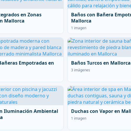
tegrados en Zonas
Baños con Bañera Empot
n Mallorca
Mallorca
1 imagen
Bañeras Empotradas en
Baños Turcos en Mallorca
3 imágenes
n Iluminación Ambiental
Duchas con Vapor en Mal
ca
1 imagen