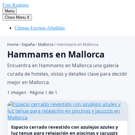
Saltar
Foto Ranking
al
Menu
contenido
Close Menu
X
Últimas Escenas Añadidas
Home
/
España
/
Mallorca
/
Hammams en Mallorca
Hammams en Mallorca
Encuentra en Hammams en Mallorca una galería
curada de hoteles, vistas y detalles clave para decidir
mejor en Mallorca.
1 imagen · Página 1 de 1
Espacio cerrado revestido con azulejos azules y
luz tenue para relajación en piscinas y jacuzzis