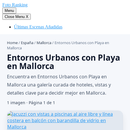
Saltar
Foto Ranking
al
Menu
contenido
Close Menu
X
Últimas Escenas Añadidas
Home
/
España
/
Mallorca
/
Entornos Urbanos con Playa en
Mallorca
Entornos Urbanos con Playa
en Mallorca
Encuentra en Entornos Urbanos con Playa en
Mallorca una galería curada de hoteles, vistas y
detalles clave para decidir mejor en Mallorca.
1 imagen · Página 1 de 1