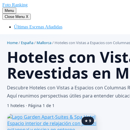
Saltar
Foto Ranking
al
Menu
contenido
Close Menu
X
Últimas Escenas Añadidas
Home
/
España
/
Mallorca
/
Hoteles con Vistas a Espacios con Columnas
Hoteles con Vis
Revestidas en M
Descubre Hoteles con Vistas a Espacios con Columnas Re
Aquí reunimos perspectivas útiles para entender ubicació
1 hoteles · Página 1 de 1
★ 9