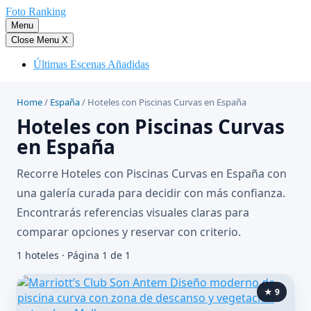
Saltar
Foto Ranking
al
Menu
contenido
Close Menu
X
Últimas Escenas Añadidas
Home
/
España
/
Hoteles con Piscinas Curvas en España
Hoteles con Piscinas Curvas
en España
Recorre Hoteles con Piscinas Curvas en España con
una galería curada para decidir con más confianza.
Encontrarás referencias visuales claras para
comparar opciones y reservar con criterio.
1 hoteles · Página 1 de 1
★ 9