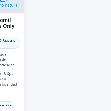
lamil
s Only
60 Paguera,
agua
o de
cio ideal...
rt & Spa -
o en
a localidad
S
ire Libre