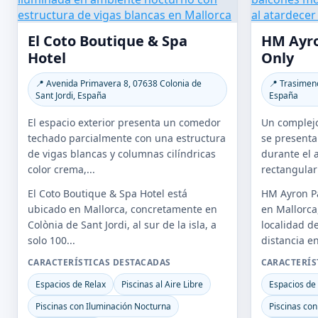
El Coto Boutique & Spa
HM Ayro
Hotel
Only
📍 Avenida Primavera 8, 07638 Colonia de
📍 Trasimeno
Sant Jordi, España
España
El espacio exterior presenta un comedor
Un complej
techado parcialmente con una estructura
se presenta
de vigas blancas y columnas cilíndricas
durante el 
color crema,...
rectangular
El Coto Boutique & Spa Hotel está
HM Ayron Pa
ubicado en Mallorca, concretamente en
en Mallorca
Colònia de Sant Jordi, al sur de la isla, a
localidad d
solo 100...
distancia en
CARACTERÍSTICAS DESTACADAS
CARACTERÍS
Espacios de Relax
Piscinas al Aire Libre
Espacios de
Piscinas con Iluminación Nocturna
Piscinas con