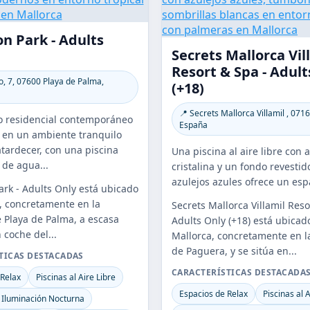
n Park - Adults
Secrets Mallorca Vil
Resort & Spa - Adult
, 7, 07600 Playa de Palma,
(+18)
📍 Secrets Mallorca Villamil , 071
o residencial contemporáneo
España
 en un ambiente tranquilo
atardecer, con una piscina
Una piscina al aire libre con 
 de agua...
cristalina y un fondo revestid
azulejos azules ofrece un espa
rk - Adults Only está ubicado
, concretamente en la
Secrets Mallorca Villamil Reso
e Playa de Palma, a escasa
Adults Only (+18) está ubicad
 coche del...
Mallorca, concretamente en l
de Paguera, y se sitúa en...
TICAS DESTACADAS
CARACTERÍSTICAS DESTACADA
 Relax
Piscinas al Aire Libre
Espacios de Relax
Piscinas al A
 Iluminación Nocturna