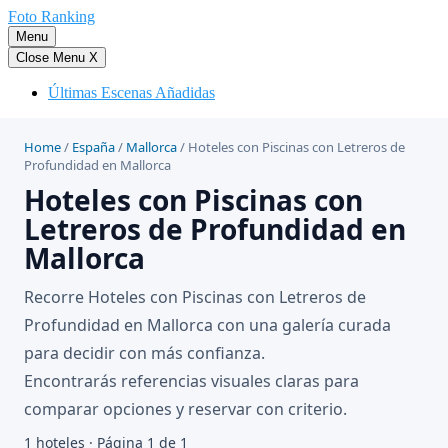
Saltar
Foto Ranking
al
Menu
contenido
Close Menu
X
Últimas Escenas Añadidas
Home
/
España
/
Mallorca
/
Hoteles con Piscinas con Letreros de
Profundidad en Mallorca
Hoteles con Piscinas con
Letreros de Profundidad en
Mallorca
Recorre Hoteles con Piscinas con Letreros de
Profundidad en Mallorca con una galería curada
para decidir con más confianza.
Encontrarás referencias visuales claras para
comparar opciones y reservar con criterio.
1 hoteles · Página 1 de 1